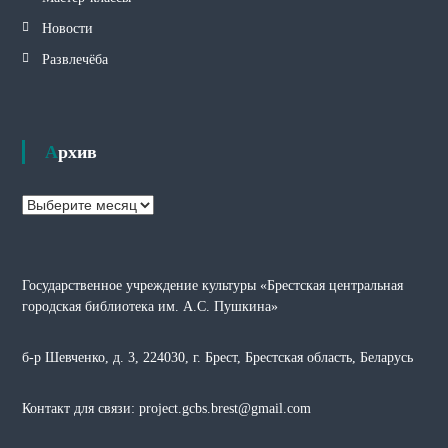
Новости
Развлечёба
Архив
А
р
х
и
Государственное учреждение культуры «Брестская центральная
в
городская библиотека им. А.С. Пушкина»
б-р Шевченко, д. 3, 224030, г. Брест, Брестская область, Беларусь
Контакт для связи: project.gcbs.brest@gmail.com