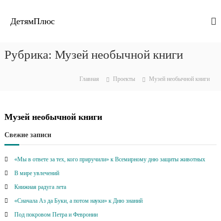
П
е
ДетямПлюс
р
е
й
Рубрика:
Музей необычной книги
т
и
к
Главная
Проекты
Музей необычной книги
с
о
д
Музей необычной книги
е
р
Свежие записи
ж
и
«Мы в ответе за тех, кого приручили» к Всемирному дню защиты животных
м
о
В мире увлечений
м
Книжная радуга лета
у
«Сначала Аз да Буки, а потом науки» к Дню знаний
Под покровом Петра и Февронии