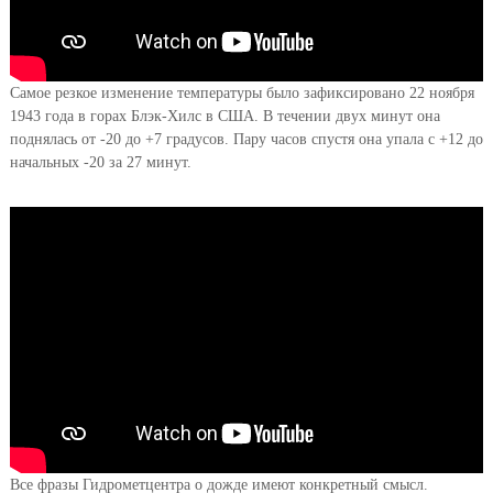
Самое резкое изменение температуры было зафиксировано 22 ноября
1943 года в горах Блэк-Хилс в США. В течении двух минут она
поднялась от -20 до +7 градусов. Пару часов спустя она упала с +12 до
начальных -20 за 27 минут.
Все фразы Гидрометцентра о дожде имеют конкретный смысл.