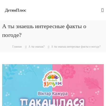
П
е
ДетямПлюс
р
е
й
А ты знаешь интересные факты о
т
и
погоде?
к
с
Главная
А ты знаешь?
А ты знаешь интересные факты о погоде?
о
д
е
р
ж
и
м
о
м
у