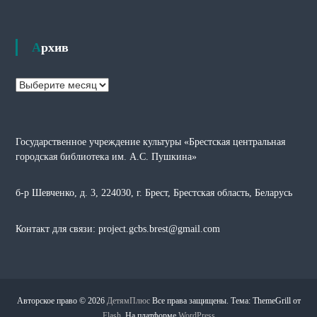
Архив
А
р
х
и
Государственное учреждение культуры «Брестская центральная
в
городская библиотека им. А.С. Пушкина»
б-р Шевченко, д. 3, 224030, г. Брест, Брестская область, Беларусь
Контакт для связи: project.gcbs.brest@gmail.com
Авторское право © 2026
ДетямПлюс
Все права защищены. Тема: ThemeGrill от
Flash
. На платформе
WordPress