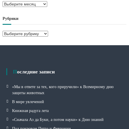
А
р
х
Рубрики
и
в
Р
ы
у
б
р
и
к
и
Последние записи
«Мы в ответе за тех, кого приручили» к Всемирному дню
защиты животных
В мире увлечений
Книжная радуга лета
«Сначала Аз да Буки, а потом науки» к Дню знаний
Под покровом Петра и Февронии