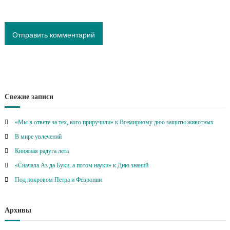
Свежие записи
«Мы в ответе за тех, кого приручили» к Всемирному дню защиты животных
В мире увлечений
Книжная радуга лета
«Сначала Аз да Буки, а потом науки» к Дню знаний
Под покровом Петра и Февронии
Архивы