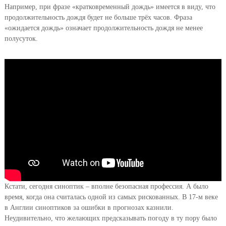
Например, при фразе «кратковременный дождь» имеется в виду, что
продолжительность дождя будет не больше трёх часов. Фраза
«ожидается дождь» означает продолжительность дождя не менее
полусуток.
Кстати, сегодня синоптик – вполне безопасная профессия. А было
время, когда она считалась одной из самых рискованных. В 17-м веке
в Англии синоптиков за ошибки в прогнозах казнили.
Неудивительно, что желающих предсказывать погоду в ту пору было