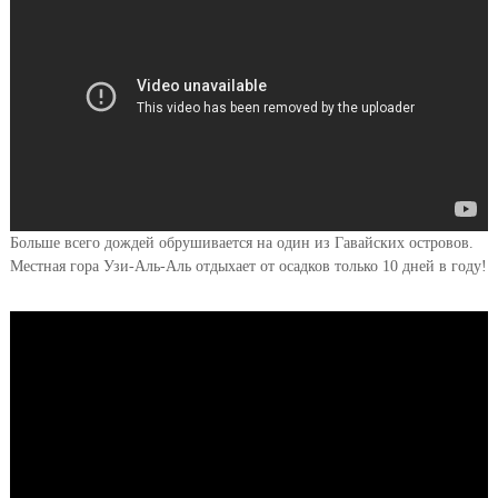
Больше всего дождей обрушивается на один из Гавайских островов.
Местная гора Узи-Аль-Аль отдыхает от осадков только 10 дней в году!