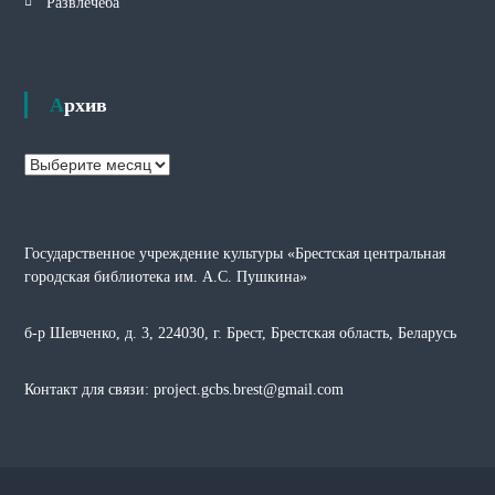
Развлечёба
Архив
А
р
х
и
Государственное учреждение культуры «Брестская центральная
в
городская библиотека им. А.С. Пушкина»
б-р Шевченко, д. 3, 224030, г. Брест, Брестская область, Беларусь
Контакт для связи: project.gcbs.brest@gmail.com