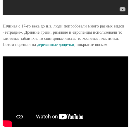
Начиная с 17-го века до н.э. люди попробовали много разных видов
«тетрадей». Древние греки, римляне и европейцы использовали то
глиняные таблички, то свинцовые листы, то костяные пластинки.
Потом перешли на
деревянные дощечки
, покрытые воском.