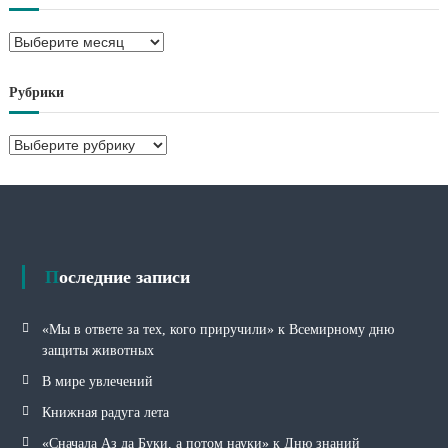
А
р
х
Рубрики
и
в
Р
ы
у
б
р
и
к
и
Последние записи
«Мы в ответе за тех, кого приручили» к Всемирному дню
защиты животных
В мире увлечений
Книжная радуга лета
«Сначала Аз да Буки, а потом науки» к Дню знаний