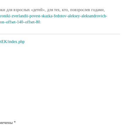
ки для взрослых «детей», для тех, кто, повзрослев годами,
hroniki-zverlandii-povest-skazka-fedotov-aleksey-aleksandrovich-
n–offset-140–offset-80
.
artEK/index.php
омечены
*