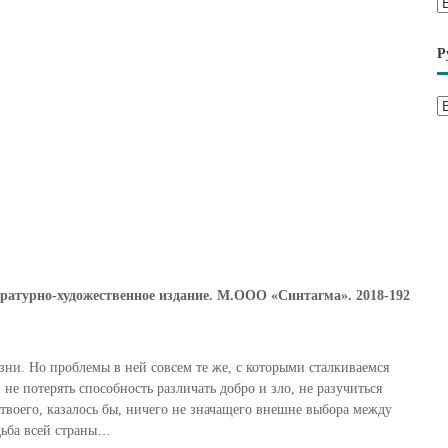
А
р
х
Р
и
в
Р
ы
у
б
р
и
к
и
ературно-художественное издание. М.ООО «Синтагма». 2018-192
зни. Но проблемы в ней совсем те же, с которыми сталкиваемся
не потерять способность различать добро и зло, не разучиться
 твоего, казалось бы, ничего не значащего внешне выбора между
удьба всей страны…