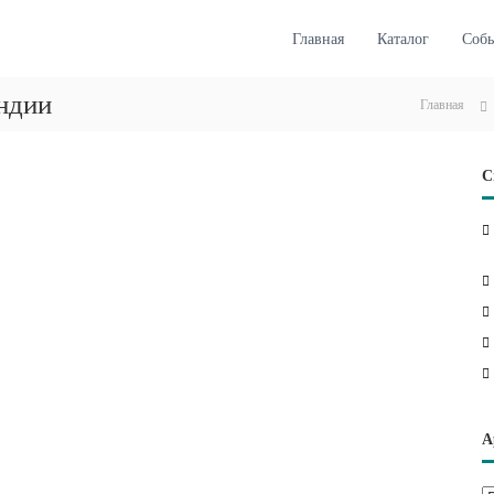
Главная
Каталог
Соб
ндии
Главная
С
А