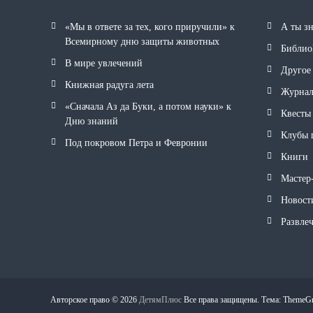
«Мы в ответе за тех, кого приручили» к
А ты з
Всемирному дню защиты животных
Библио
В мире увлечений
Другое
Книжная радуга лета
Журна
«Сначала Аз да Буки, а потом науки» к
Квесты
Дню знаний
Клубы 
Под покровом Петра и Февронии
Книги
Мастер
Новост
Развле
Авторское право © 2026
ДетямПлюс
Все права защищены. Тема: ThemeGr