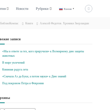
ытия
Новости
Рубрики
Russian
▼
БиблиоКомпас
Книги
Алексей Федотов. Хроники Зверландии
вежие записи
«Мы в ответе за тех, кого приручили» к Всемирному дню защиты
животных
В мире увлечений
Книжная радуга лета
«Сначала Аз да Буки, а потом науки» к Дню знаний
Под покровом Петра и Февронии
рхивы