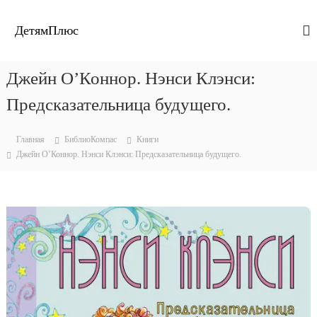
П
е
ДетямПлюс
р
е
й
Джейн О’Коннор. Нэнси Клэнси:
т
и
Предсказательница будущего.
к
с
Главная
БиблиоКомпас
Книги
о
Джейн О’Коннор. Нэнси Клэнси: Предсказательница будущего.
д
е
р
ж
и
м
о
м
у