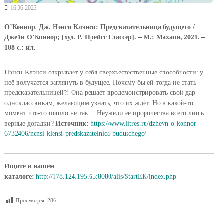
16.06.2023
О’Коннор, Дж. Нэнси Клэнси: Предсказательница будущего /
Джейн О’Коннор; [худ. Р. Прейсс Глассер]. – М.: Махаон, 2021. –
108 с.: ил.
Нэнси Клэнси открывает у себя сверхъестественные способности: у
неё получается заглянуть в будущее. Почему бы ей тогда не стать
предсказательницей?! Она решает продемонстрировать свой дар
одноклассникам, желающим узнать, что их ждёт. Но в какой-то
момент что-то пошло не так… Неужели её пророчества всего лишь
верные догадки?
Источник:
https://www.litres.ru/dzheyn-o-konnor-
6732406/nensi-klensi-predskazatelnica-buduschego/
Ищите в нашем
каталоге:
http://178.124.195.65:8080/alis/StartEK/index.php
Просмотры:
286