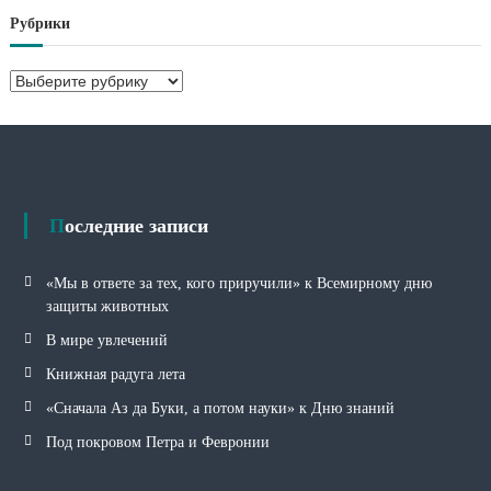
х
Рубрики
и
в
Р
ы
у
б
р
и
к
и
Последние записи
«Мы в ответе за тех, кого приручили» к Всемирному дню
защиты животных
В мире увлечений
Книжная радуга лета
«Сначала Аз да Буки, а потом науки» к Дню знаний
Под покровом Петра и Февронии