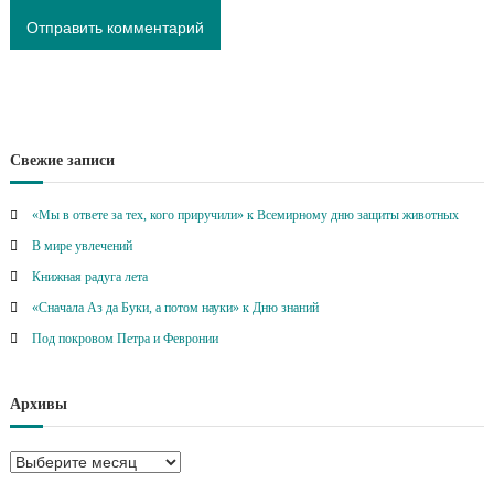
Свежие записи
«Мы в ответе за тех, кого приручили» к Всемирному дню защиты животных
В мире увлечений
Книжная радуга лета
«Сначала Аз да Буки, а потом науки» к Дню знаний
Под покровом Петра и Февронии
Архивы
А
р