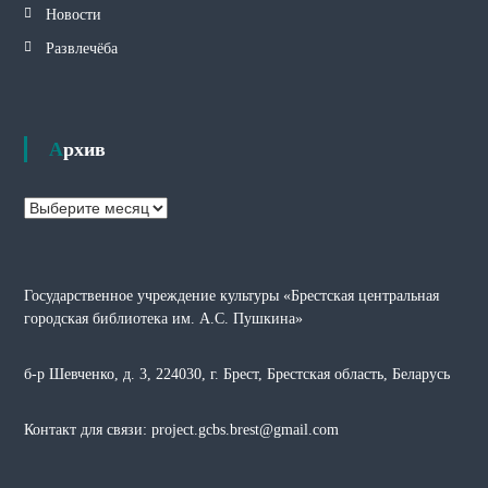
Новости
Развлечёба
Архив
А
р
х
и
Государственное учреждение культуры «Брестская центральная
в
городская библиотека им. А.С. Пушкина»
б-р Шевченко, д. 3, 224030, г. Брест, Брестская область, Беларусь
Контакт для связи: project.gcbs.brest@gmail.com