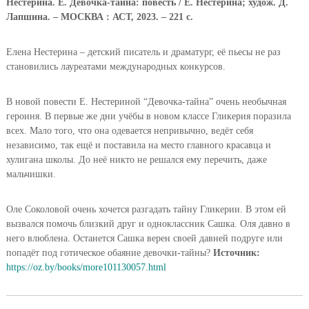
Нестерина. Е. Девочка-тайна: повесть / Е. Нестерина; худож. Д.
Лапшина. –
МОСКВА : АСТ, 2023. –
221 с.
Елена Нестерина – детский писатель и драматург, её пьесы не раз
становились лауреатами международных конкурсов.
В новой повести Е. Нестериной “Девочка-тайна” очень необычная
героиня. В первые же дни учёбы в новом классе Гликерия поразила
всех. Мало того, что она одевается непривычно, ведёт себя
независимо, так ещё и поставила на место главного красавца и
хулигана школы. До неё никто не решался ему перечить, даже
мальчишки.
Оле Соколовой очень хочется разгадать тайну Гликерии. В этом ей
вызвался помочь близкий друг и одноклассник Сашка. Оля давно в
него влюблена. Останется Сашка верен своей давней подруге или
попадёт под готическое обаяние девочки-тайны?
Источник:
https://oz.by/books/more101130057.html