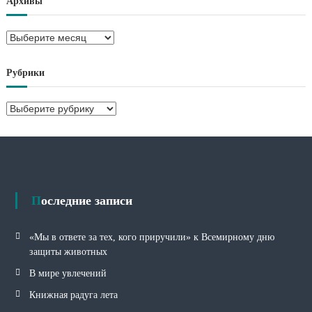
Архивы
А
р
х
Рубрики
и
в
Р
ы
у
б
р
и
к
и
Последние записи
«Мы в ответе за тех, кого приручили» к Всемирному дню
защиты животных
В мире увлечений
Книжная радуга лета