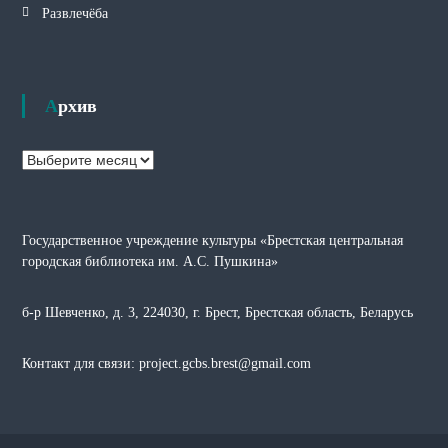
Развлечёба
Архив
А
р
х
и
Государственное учреждение культуры «Брестская центральная
в
городская библиотека им. А.С. Пушкина»
б-р Шевченко, д. 3, 224030, г. Брест, Брестская область, Беларусь
Контакт для связи: project.gcbs.brest@gmail.com