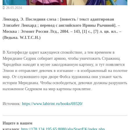
26.05.2024
Ленхард, Э. Последняя слеза : [повесть / текст адаптирован
Элизабет Ленхард ; перевод с английского Ирины Рычиной]. –
Москва : Эгмонт Россия Лтд., 2004. – 143, [1] с., [7] л. цв. ил.. –
(Ведьма. W.I.T.C.H.)
В Хитерфилде царит кажущееся спокойствие, а тем временем в
Меридиане Седрик собирает армию, чтобы уничтожить Стражниц.
Чародейки находят в музее заколдованную картину, и тут появляется
Элион и отправляет девочек в изгнание – в изображенный на полотне
мир. От служившего при дворе Фобса художника они узнают часть
истории Меридиана. Чтобы освободиться, девочки должны разрушить
наложенное Седриком на мир картины проклятие.
Источник:
https://www.labirint.ru/books/69320/
Ищите в нашем
каталоге
:
http://178.124.195.65:8080/alis/StartEK/index.php