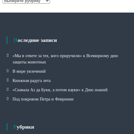
ы
у
б
р
и
к
и
Последние записи
«Мы в ответе за тех, кого приручили» к Всемирному дню
защиты животных
В мире увлечений
Книжная радуга лета
«Сначала Аз да Буки, а потом науки» к Дню знаний
Под покровом Петра и Февронии
Рубрики