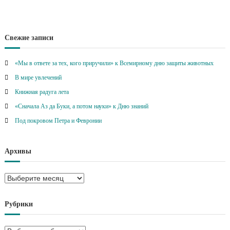
Свежие записи
«Мы в ответе за тех, кого приручили» к Всемирному дню защиты животных
В мире увлечений
Книжная радуга лета
«Сначала Аз да Буки, а потом науки» к Дню знаний
Под покровом Петра и Февронии
Архивы
А
р
х
Рубрики
и
в
Р