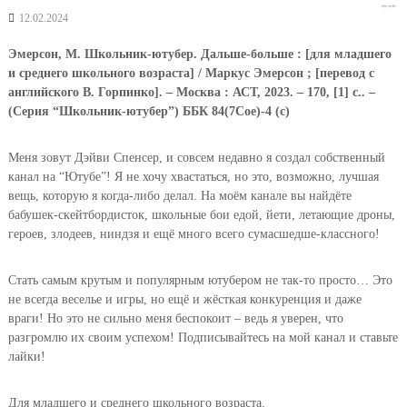
12.02.2024
Эмерсон, М. Школьник-ютубер. Дальше-больше : [для младшего
и среднего школьного возраста] / Маркус Эмерсон ; [перевод с
английского В. Горпинко]. – Москва : АСТ, 2023. – 170, [1] с.. –
(Серия “Школьник-ютубер”) ББК 84(7Сое)-4 (с)
Меня зовут Дэйви Спенсер, и совсем недавно я создал собственный
канал на “Ютубе”! Я не хочу хвастаться, но это, возможно, лучшая
вещь, которую я когда-либо делал. На моём канале вы найдёте
бабушек-скейтбордисток, школьные бои едой, йети, летающие дроны,
героев, злодеев, ниндзя и ещё много всего сумасшедше-классного!
Стать самым крутым и популярным ютубером не так-то просто… Это
не всегда веселье и игры, но ещё и жёсткая конкуренция и даже
враги! Но это не сильно меня беспокоит – ведь я уверен, что
разгромлю их своим успехом! Подписывайтесь на мой канал и ставьте
лайки!
Для младшего и среднего школьного возраста.