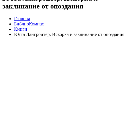
заклинание от опоздания
Главная
БиблиоКомпас
Книги
Ютта Лангройтер. Искорка и заклинание от опоздания