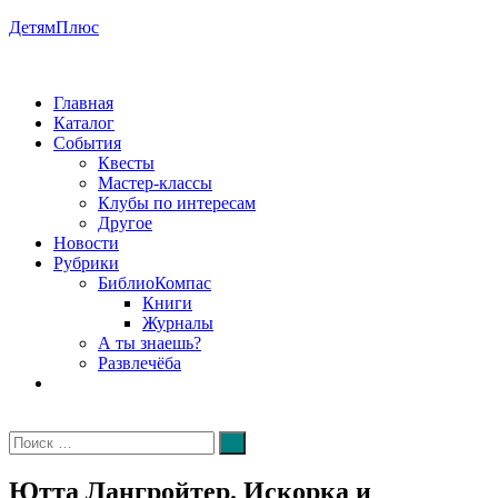
Перейти
ДетямПлюс
к
содержимому
Главная
Каталог
События
Квесты
Мастер-классы
Клубы по интересам
Другое
Новости
Рубрики
БиблиоКомпас
Книги
Журналы
А ты знаешь?
Развлечёба
Искать:
Поиск
Ютта Лангройтер. Искорка и