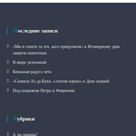
б
р
и
к
и
Последние записи
«Мы в ответе за тех, кого приручили» к Всемирному дню
защиты животных
В мире увлечений
Книжная радуга лета
«Сначала Аз да Буки, а потом науки» к Дню знаний
Под покровом Петра и Февронии
Рубрики
А ты знаешь?