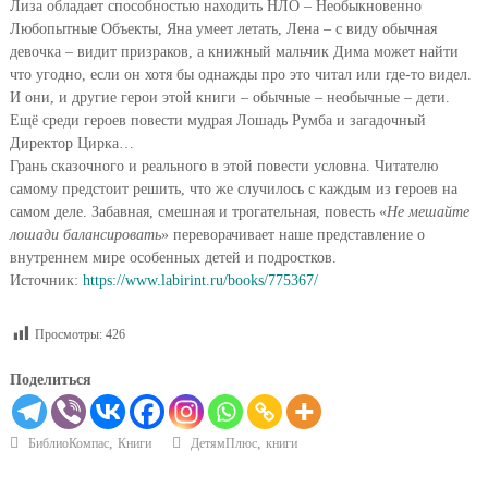
Лиза обладает способностью находить НЛО – Необыкновенно
Любопытные Объекты, Яна умеет летать, Лена – с виду обычная
девочка – видит призраков, а книжный мальчик Дима может найти
что угодно, если он хотя бы однажды про это читал или где-то видел.
И они, и другие герои этой книги – обычные – необычные – дети.
Ещё среди героев повести мудрая Лошадь Румба и загадочный
Директор Цирка…
Грань сказочного и реального в этой повести условна. Читателю
самому предстоит решить, что же случилось с каждым из героев на
самом деле. Забавная, смешная и трогательная, повесть «
Не мешайте
лошади балансировать
» переворачивает наше представление о
внутреннем мире особенных детей и подростков.
Источник:
https://www.labirint.ru/books/775367/
Просмотры:
426
Поделиться
,
,
БиблиоКомпас
Книги
ДетямПлюс
книги