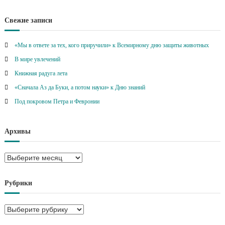
Свежие записи
«Мы в ответе за тех, кого приручили» к Всемирному дню защиты животных
В мире увлечений
Книжная радуга лета
«Сначала Аз да Буки, а потом науки» к Дню знаний
Под покровом Петра и Февронии
Архивы
А
р
х
Рубрики
и
в
Р
ы
у