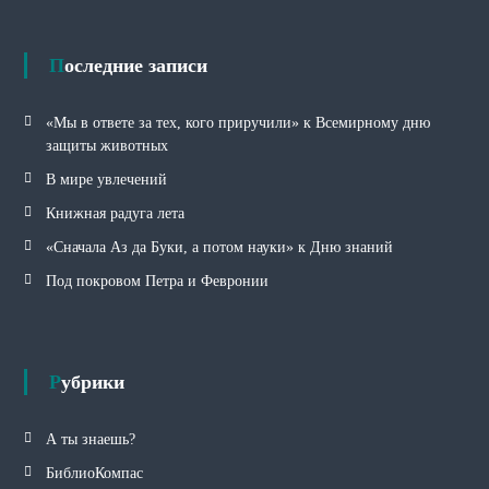
и
к
и
Последние записи
«Мы в ответе за тех, кого приручили» к Всемирному дню
защиты животных
В мире увлечений
Книжная радуга лета
«Сначала Аз да Буки, а потом науки» к Дню знаний
Под покровом Петра и Февронии
Рубрики
А ты знаешь?
БиблиоКомпас