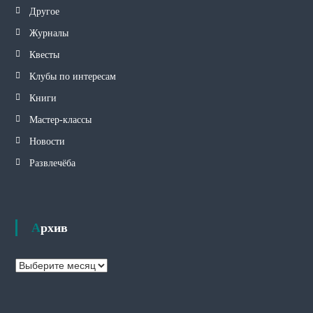
Другое
Журналы
Квесты
Клубы по интересам
Книги
Мастер-классы
Новости
Развлечёба
Архив
А
р
х
и