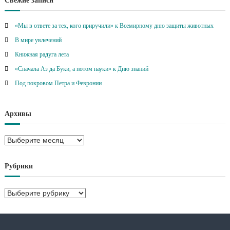
Свежие записи
«Мы в ответе за тех, кого приручили» к Всемирному дню защиты животных
В мире увлечений
Книжная радуга лета
«Сначала Аз да Буки, а потом науки» к Дню знаний
Под покровом Петра и Февронии
Архивы
А
р
х
Рубрики
и
в
Р
ы
у
б
р