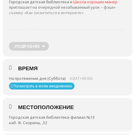
Городская детская библиотека и
Ш
кола хороших манер
приглашает на очередной незабываемый урок – фэшн-
съемку «Как засветиться в интернете» .
Уже в эту субботу гости узнают все о профессии фотографа
и не только.
ПОДРОБНЕЕ
Читать материалы по теме:
Фэшн-съёмка в Городской
детской библиотеке
ВРЕМЯ
На протяжении дня (Суббота)
(GMT+03:00)
Посмотреть в моём ежедневнике
МЕСТОПОЛОЖЕНИЕ
Городская детская библиотека-филиал №13
наб. Ф. Скорины, ,32