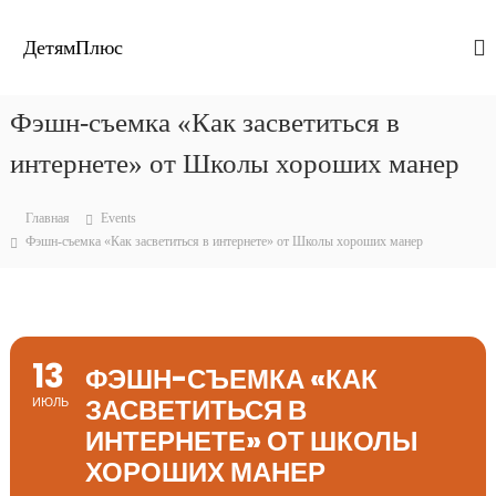
П
е
ДетямПлюс
р
е
й
Фэшн-съемка «Как засветиться в
т
и
интернете» от Школы хороших манер
к
с
Главная
Events
о
Фэшн-съемка «Как засветиться в интернете» от Школы хороших манер
д
е
р
ж
и
м
13
ФЭШН-СЪЕМКА «КАК
о
ЗАСВЕТИТЬСЯ В
ИЮЛЬ
м
у
ИНТЕРНЕТЕ» ОТ ШКОЛЫ
ХОРОШИХ МАНЕР