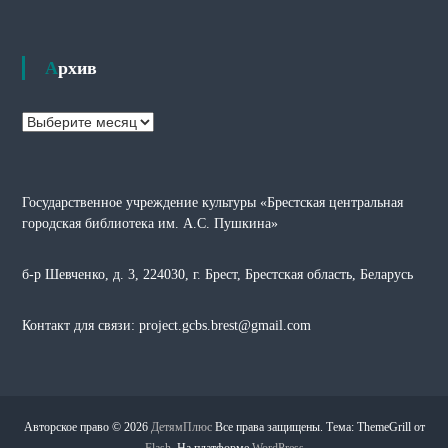
Архив
А
р
х
и
Государственное учреждение культуры «Брестская центральная
в
городская библиотека им. А.С. Пушкина»
б-р Шевченко, д. 3, 224030, г. Брест, Брестская область, Беларусь
Контакт для связи: project.gcbs.brest@gmail.com
Авторское право © 2026
ДетямПлюс
Все права защищены. Тема: ThemeGrill от
Flash
. На платформе
WordPress