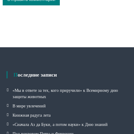
Последние записи
«Мы в ответе за тех, кого приручили» к Всемирному дню
защиты животных
В мире увлечений
Книжная радуга лета
«Сначала Аз да Буки, а потом науки» к Дню знаний
Под покровом Петра и Февронии