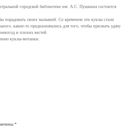
ентральной городской библиотеке им. А.С. Пушкина состоится
обы порадовать своих малышей. Со временем эти куклы стали
ного, какие-то предназначались для того, чтобы призвать удачу
невзгод и плохих вестей.
лению куклы-мотанки.
омечены
*