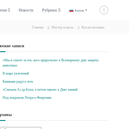
ытия
Новости
Рубрики
Russian
▼
Главная
Мастер-классы
Куклы-мотанки
вежие записи
«Мы в ответе за тех, кого приручили» к Всемирному дню защиты
животных
В мире увлечений
Книжная радуга лета
«Сначала Аз да Буки, а потом науки» к Дню знаний
Под покровом Петра и Февронии
рхивы