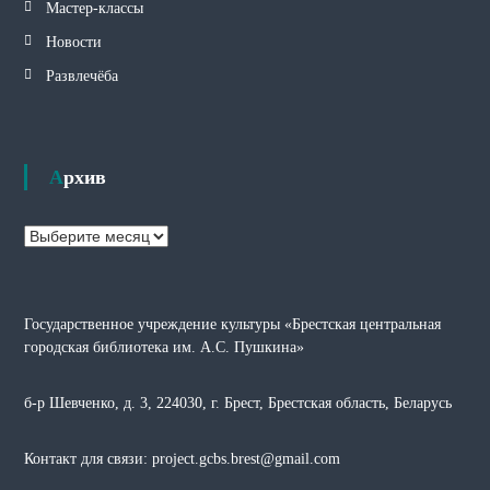
Мастер-классы
Новости
Развлечёба
Архив
А
р
х
и
Государственное учреждение культуры «Брестская центральная
в
городская библиотека им. А.С. Пушкина»
б-р Шевченко, д. 3, 224030, г. Брест, Брестская область, Беларусь
Контакт для связи: project.gcbs.brest@gmail.com