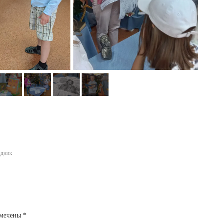
здник
омечены
*