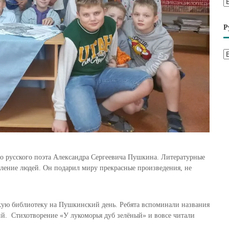
А
р
х
Р
и
в
Р
ы
у
б
р
и
к
и
го русского поэта Александра Сергеевича Пушкина. Литературные
оление людей. Он подарил миру прекрасные произведения, не
скую библиотеку на Пушкинский день. Ребята вспоминали названия
й. Стихотворение «У лукоморья дуб зелёный» и вовсе читали