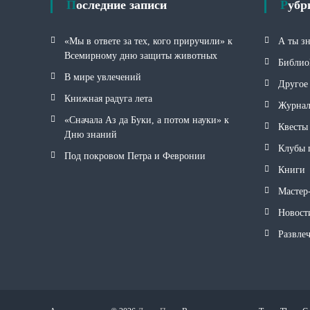
Последние записи
Руб
«Мы в ответе за тех, кого приручили» к
А ты з
Всемирному дню защиты животных
Библио
В мире увлечений
Другое
Книжная радуга лета
Журна
«Сначала Аз да Буки, а потом науки» к
Квесты
Дню знаний
Клубы 
Под покровом Петра и Февронии
Книги
Мастер
Новост
Развле