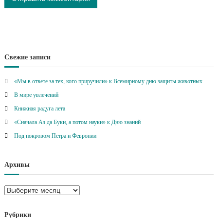
Свежие записи
«Мы в ответе за тех, кого приручили» к Всемирному дню защиты животных
В мире увлечений
Книжная радуга лета
«Сначала Аз да Буки, а потом науки» к Дню знаний
Под покровом Петра и Февронии
Архивы
А
р
х
Рубрики