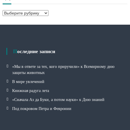
и
в
Р
ы
у
б
р
и
к
и
Последние записи
«Мы в ответе за тех, кого приручили» к Всемирному дню
защиты животных
В мире увлечений
Книжная радуга лета
«Сначала Аз да Буки, а потом науки» к Дню знаний
Под покровом Петра и Февронии