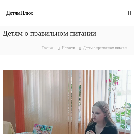
П
е
ДетямПлюс
р
е
й
Детям о правильном питании
т
и
к
Главная
Новости
Детям о правильном питании
с
о
д
е
р
ж
и
м
о
м
у