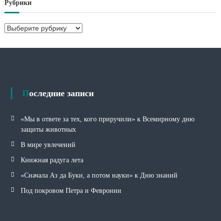
Рубрики
и
в
Р
ы
у
б
р
и
к
и
Последние записи
«Мы в ответе за тех, кого приручили» к Всемирному дню
защиты животных
В мире увлечений
Книжная радуга лета
«Сначала Аз да Буки, а потом науки» к Дню знаний
Под покровом Петра и Февронии