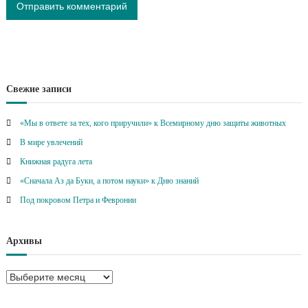
Свежие записи
«Мы в ответе за тех, кого приручили» к Всемирному дню защиты животных
В мире увлечений
Книжная радуга лета
«Сначала Аз да Буки, а потом науки» к Дню знаний
Под покровом Петра и Февронии
Архивы
А
р
х