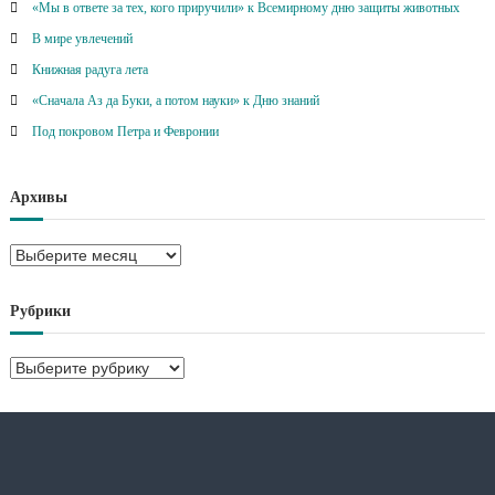
«Мы в ответе за тех, кого приручили» к Всемирному дню защиты животных
В мире увлечений
Книжная радуга лета
«Сначала Аз да Буки, а потом науки» к Дню знаний
Под покровом Петра и Февронии
Архивы
А
р
х
Рубрики
и
в
Р
ы
у
б
р
и
к