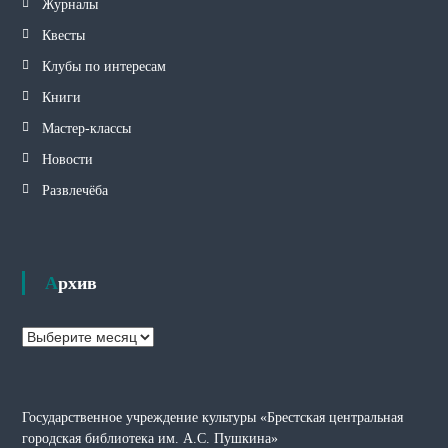
Журналы
Квесты
Клубы по интересам
Книги
Мастер-классы
Новости
Развлечёба
Архив
А
р
х
и
Государственное учреждение культуры «Брестская центральная
в
городская библиотека им. А.С. Пушкина»