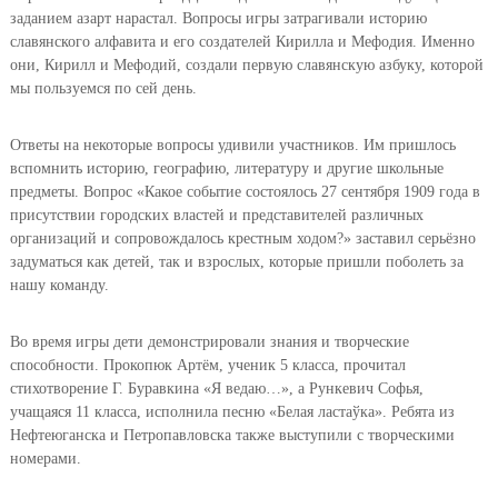
заданием азарт нарастал. Вопросы игры затрагивали историю
славянского алфавита и его создателей Кирилла и Мефодия. Именно
они, Кирилл и Мефодий, создали первую славянскую азбуку, которой
мы пользуемся по сей день.
Ответы на некоторые вопросы удивили участников. Им пришлось
вспомнить историю, географию, литературу и другие школьные
предметы. Вопрос «Какое событие состоялось 27 сентября 1909 года в
присутствии городских властей и представителей различных
организаций и сопровождалось крестным ходом?» заставил серьёзно
задуматься как детей, так и взрослых, которые пришли поболеть за
нашу команду.
Во время игры дети демонстрировали знания и творческие
способности. Прокопюк Артём, ученик 5 класса, прочитал
стихотворение Г. Буравкина «Я ведаю…», а Рункевич Софья,
учащаяся 11 класса, исполнила песню «Белая ластаўка». Ребята из
Нефтеюганска и Петропавловска также выступили с творческими
номерами.