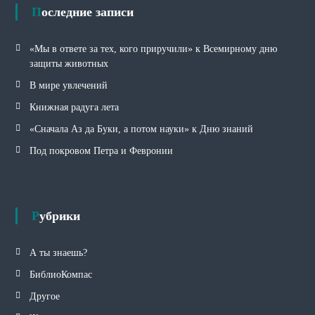
и
Последние записи
«Мы в ответе за тех, кого приручили» к Всемирному дню
защиты животных
В мире увлечений
Книжная радуга лета
«Сначала Аз да Буки, а потом науки» к Дню знаний
Под покровом Петра и Февронии
Рубрики
А ты знаешь?
БиблиоКомпас
Другое