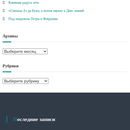
Книжная радуга лета
«Сначала Аз да Буки, а потом науки» к Дню знаний
Под покровом Петра и Февронии
Архивы
А
р
х
Рубрики
и
в
Р
ы
у
б
р
и
к
и
Последние записи