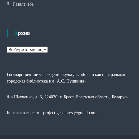
Развлечёба
Архив
А
р
х
и
Государственное учреждение культуры «Брестская центральная
в
городская библиотека им. А.С. Пушкина»
б-р Шевченко, д. 3, 224030, г. Брест, Брестская область, Беларусь
Контакт для связи: project.gcbs.brest@gmail.com