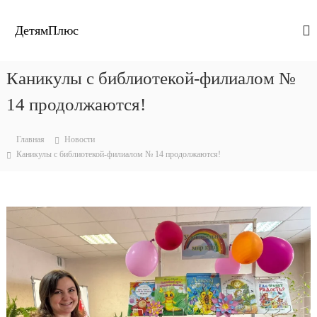
П
е
ДетямПлюс
р
е
й
Каникулы с библиотекой-филиалом №
т
и
14 продолжаются!
к
с
Главная
Новости
о
Каникулы с библиотекой-филиалом № 14 продолжаются!
д
е
р
ж
и
м
о
м
у