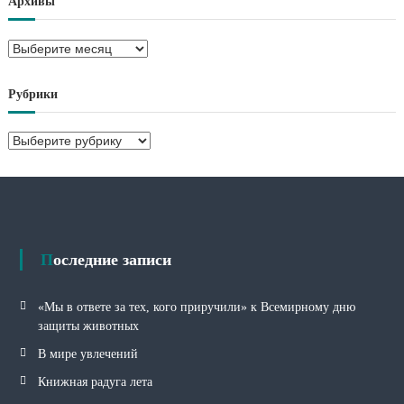
Архивы
А
р
х
Рубрики
и
в
Р
ы
у
б
р
и
к
и
Последние записи
«Мы в ответе за тех, кого приручили» к Всемирному дню
защиты животных
В мире увлечений
Книжная радуга лета