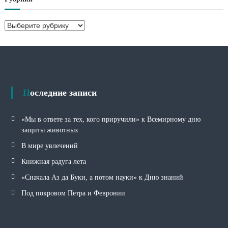
и
в
Р
ы
у
б
р
и
к
и
Последние записи
«Мы в ответе за тех, кого приручили» к Всемирному дню
защиты животных
В мире увлечений
Книжная радуга лета
«Сначала Аз да Буки, а потом науки» к Дню знаний
Под покровом Петра и Февронии