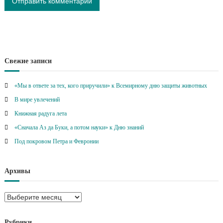
Свежие записи
«Мы в ответе за тех, кого приручили» к Всемирному дню защиты животных
В мире увлечений
Книжная радуга лета
«Сначала Аз да Буки, а потом науки» к Дню знаний
Под покровом Петра и Февронии
Архивы
А
р
х
Рубрики