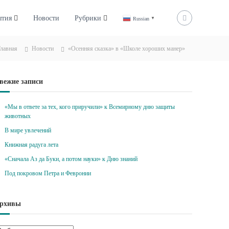
ытия
Новости
Рубрики
Russian
▼
лавная
Новости
«Осенняя сказка» в «Школе хороших манер»
вежие записи
«Мы в ответе за тех, кого приручили» к Всемирному дню защиты
животных
В мире увлечений
Книжная радуга лета
«Сначала Аз да Буки, а потом науки» к Дню знаний
Под покровом Петра и Февронии
рхивы