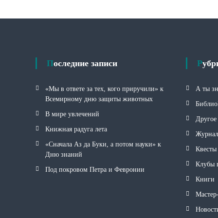
Последние записи
Руб
«Мы в ответе за тех, кого приручили» к
А ты з
Всемирному дню защиты животных
Библио
В мире увлечений
Другое
Книжная радуга лета
Журна
«Сначала Аз да Буки, а потом науки» к
Квесты
Дню знаний
Клубы 
Под покровом Петра и Февронии
Книги
Мастер
Новост