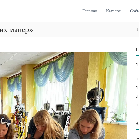
Главная
Каталог
Соб
их манер»
Г
С
А