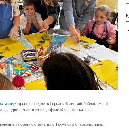
А
р
х
Р
и
в
Р
ы
у
б
р
и
к
и
х манер»
прошло на днях в Городской детской библиотеке. Для
литературно-экологическое дефиле «Осенняя сказка».
ворение на осеннюю тематику. Также они с удовольствием