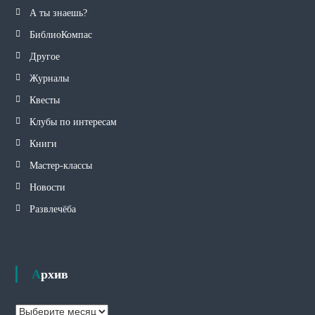
А ты знаешь?
БиблиоКомпас
Другое
Журналы
Квесты
Клубы по интересам
Книги
Мастер-классы
Новости
Развлечёба
Архив
А