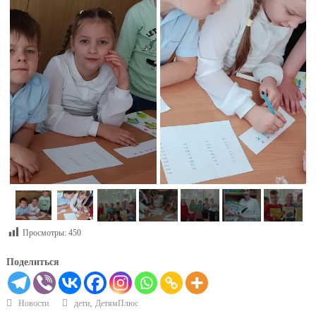
Просмотры:
450
Поделиться
,
Новости
дети
ДетямПлюс