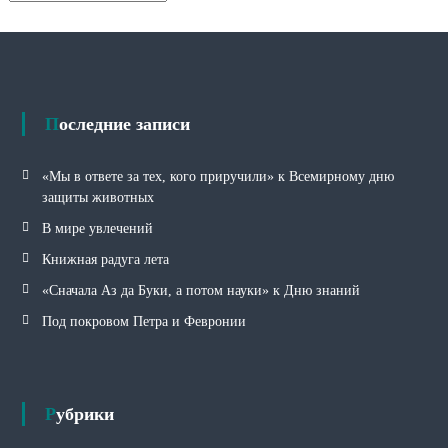
у
б
р
и
к
и
Последние записи
«Мы в ответе за тех, кого приручили» к Всемирному дню
защиты животных
В мире увлечений
Книжная радуга лета
«Сначала Аз да Буки, а потом науки» к Дню знаний
Под покровом Петра и Февронии
Рубрики