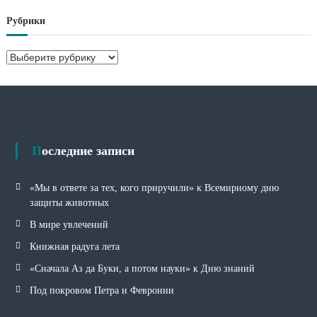
х
Рубрики
и
в
Р
ы
у
б
р
и
к
и
Последние записи
«Мы в ответе за тех, кого приручили» к Всемирному дню
защиты животных
В мире увлечений
Книжная радуга лета
«Сначала Аз да Буки, а потом науки» к Дню знаний
Под покровом Петра и Февронии