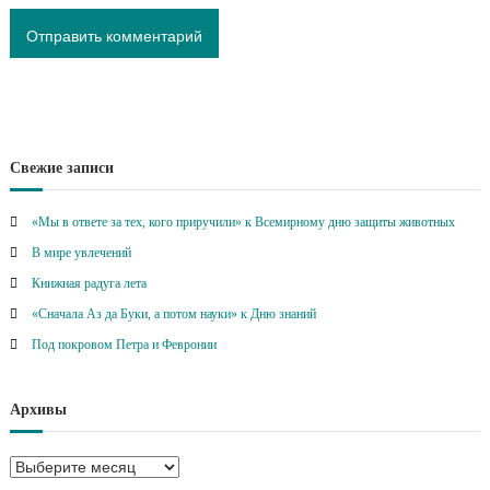
Свежие записи
«Мы в ответе за тех, кого приручили» к Всемирному дню защиты животных
В мире увлечений
Книжная радуга лета
«Сначала Аз да Буки, а потом науки» к Дню знаний
Под покровом Петра и Февронии
Архивы
А
р