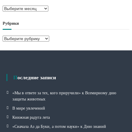
А
р
х
Рубрики
и
в
Р
ы
у
б
р
и
к
и
Последние записи
«Мы в ответе за тех, кого приручили» к Всемирному дню
защиты животных
В мире увлечений
Книжная радуга лета
«Сначала Аз да Буки, а потом науки» к Дню знаний