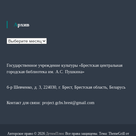
Архив
А
р
х
и
Государственное учреждение культуры «Брестская центральная
в
городская библиотека им. А.С. Пушкина»
б-р Шевченко, д. 3, 224030, г. Брест, Брестская область, Беларусь
Контакт для связи: project.gcbs.brest@gmail.com
Авторское право © 2026
ДетямПлюс
Все права защищены. Тема: ThemeGrill от