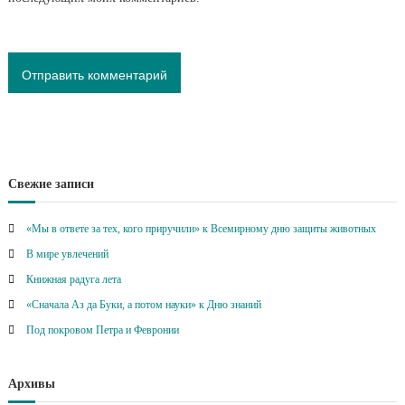
Свежие записи
«Мы в ответе за тех, кого приручили» к Всемирному дню защиты животных
В мире увлечений
Книжная радуга лета
«Сначала Аз да Буки, а потом науки» к Дню знаний
Под покровом Петра и Февронии
Архивы