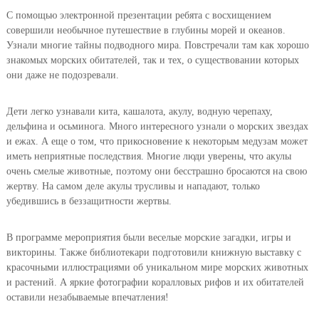
С помощью электронной презентации ребята с восхищением
совершили необычное путешествие в глубины морей и океанов.
Узнали многие тайны подводного мира. Повстречали там как хорошо
знакомых морских обитателей, так и тех, о существовании которых
они даже не подозревали.
Дети легко узнавали кита, кашалота, акулу, водную черепаху,
дельфина и осьминога. Много интересного узнали о морских звездах
и ежах. А еще о том, что прикосновение к некоторым медузам может
иметь неприятные последствия. Многие люди уверены, что акулы
очень смелые животные, поэтому они бесстрашно бросаются на свою
жертву. На самом деле акулы трусливы и нападают, только
убедившись в беззащитности жертвы.
В программе мероприятия были веселые морские загадки, игры и
викторины. Также библиотекари подготовили книжную выставку с
красочными иллюстрациями об уникальном мире морских животных
и растений. А яркие фотографии коралловых рифов и их обитателей
оставили незабываемые впечатления!