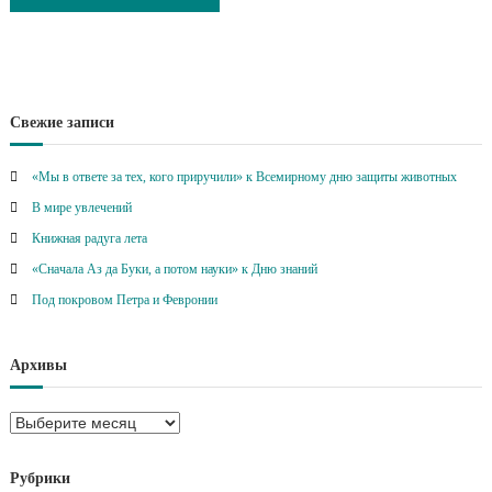
Свежие записи
«Мы в ответе за тех, кого приручили» к Всемирному дню защиты животных
В мире увлечений
Книжная радуга лета
«Сначала Аз да Буки, а потом науки» к Дню знаний
Под покровом Петра и Февронии
Архивы
А
р
х
Рубрики
и