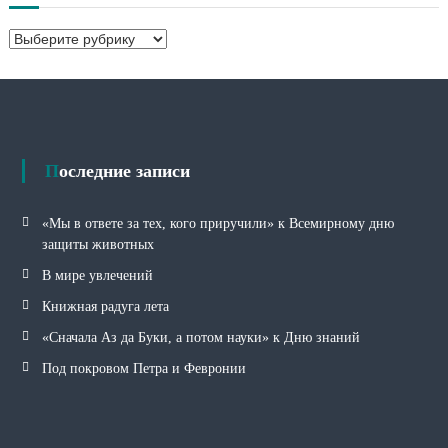
в
Р
ы
у
б
р
и
к
и
Последние записи
«Мы в ответе за тех, кого приручили» к Всемирному дню
защиты животных
В мире увлечений
Книжная радуга лета
«Сначала Аз да Буки, а потом науки» к Дню знаний
Под покровом Петра и Февронии