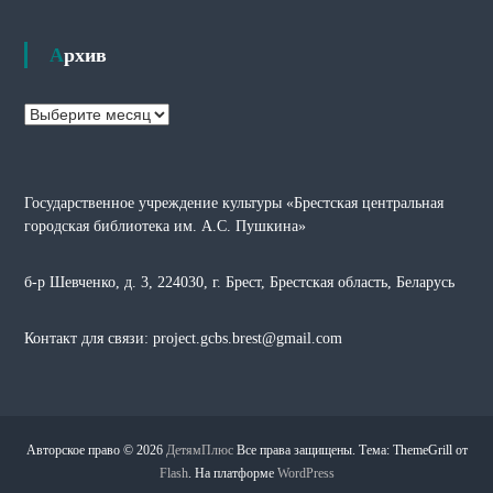
Архив
А
р
х
и
Государственное учреждение культуры «Брестская центральная
в
городская библиотека им. А.С. Пушкина»
б-р Шевченко, д. 3, 224030, г. Брест, Брестская область, Беларусь
Контакт для связи: project.gcbs.brest@gmail.com
Авторское право © 2026
ДетямПлюс
Все права защищены. Тема: ThemeGrill от
Flash
. На платформе
WordPress