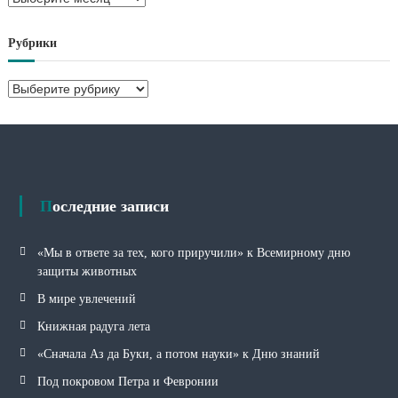
р
х
Рубрики
и
в
Р
ы
у
б
р
и
к
и
Последние записи
«Мы в ответе за тех, кого приручили» к Всемирному дню
защиты животных
В мире увлечений
Книжная радуга лета
«Сначала Аз да Буки, а потом науки» к Дню знаний
Под покровом Петра и Февронии