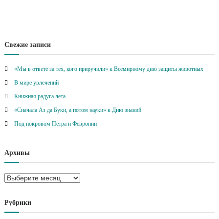
Свежие записи
«Мы в ответе за тех, кого приручили» к Всемирному дню защиты животных
В мире увлечений
Книжная радуга лета
«Сначала Аз да Буки, а потом науки» к Дню знаний
Под покровом Петра и Февронии
Архивы
А
р
х
Рубрики
и
в