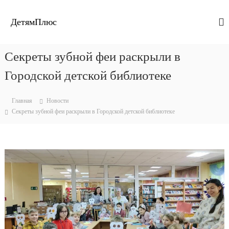
П
е
ДетямПлюс
р
е
й
Секреты зубной феи раскрыли в
т
и
Городской детской библиотеке
к
с
Главная
Новости
о
Секреты зубной феи раскрыли в Городской детской библиотеке
д
е
р
ж
и
м
о
м
у