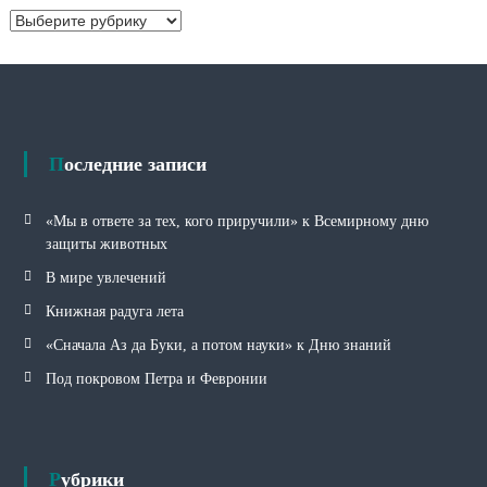
Р
ы
у
б
р
и
к
и
Последние записи
«Мы в ответе за тех, кого приручили» к Всемирному дню
защиты животных
В мире увлечений
Книжная радуга лета
«Сначала Аз да Буки, а потом науки» к Дню знаний
Под покровом Петра и Февронии
Рубрики