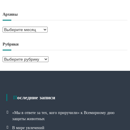
Архивы
А
р
х
Рубрики
и
в
Р
ы
у
б
р
и
к
и
Последние записи
«Мы в ответе за тех, кого приручили» к Всемирному дню
защиты животных
В мире увлечений