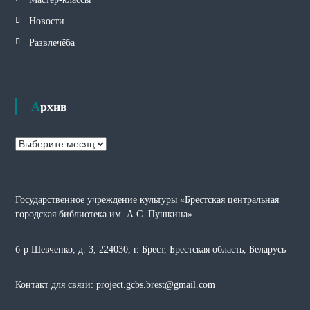
Новости
Развлечёба
Архив
А
р
х
и
Государственное учреждение культуры «Брестская центральная
в
городская библиотека им. А.С. Пушкина»
б-р Шевченко, д. 3, 224030, г. Брест, Брестская область, Беларусь
Контакт для связи: project.gcbs.brest@gmail.com