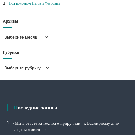
Под покровом Петра и Февронии
Архивы
А
р
х
Рубрики
и
в
Р
ы
у
б
р
и
к
и
Последние записи
«Мы в ответе за тех, кого приручили» к Всемирному дню
защиты животных