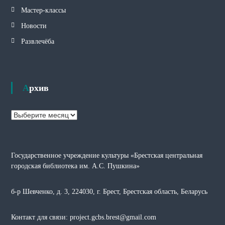
Мастер-классы
Новости
Развлечёба
Архив
А
р
х
и
Государственное учреждение культуры «Брестская центральная
в
городская библиотека им. А.С. Пушкина»
б-р Шевченко, д. 3, 224030, г. Брест, Брестская область, Беларусь
Контакт для связи: project.gcbs.brest@gmail.com