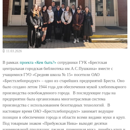
11.03.2026
В рамках
проекта «Кем быть?»
сотрудники ГУК «Брестская
центральная городская библиотека им.А.С.Пушкина» вместе с
учащимися ГУО «Средняя школа № 15» посетили ОАО
«Брестхлебопродукт» – одно из старейших предприятий Бреста. Оно
было создано летом 1944 года для обеспечения мукой хлебопекарного
производства освобожденного города. В последующие годы на
предприятии была организована многоотраслевая система
производства с использованием безотходных технологий. В
настоящее время ОАО «Брестхлебопродукт» занимает ведущие
позиции в обеспечении города и области всеми видами муки и круп.
Под товарным знаком «Прибужская Нива» выходят десятки
наименований продукции: ржаная, пшеничная мука, линейка круп и