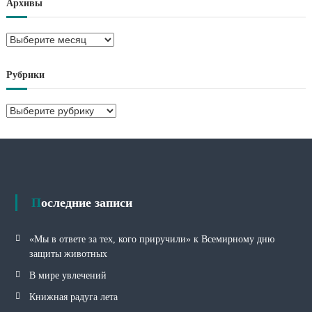
Архивы
А
р
х
Рубрики
и
в
Р
ы
у
б
р
и
к
и
Последние записи
«Мы в ответе за тех, кого приручили» к Всемирному дню
защиты животных
В мире увлечений
Книжная радуга лета