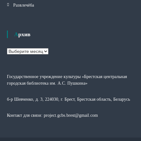
Развлечёба
Архив
А
р
х
и
Государственное учреждение культуры «Брестская центральная
в
городская библиотека им. А.С. Пушкина»
б-р Шевченко, д. 3, 224030, г. Брест, Брестская область, Беларусь
Контакт для связи: project.gcbs.brest@gmail.com