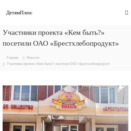
П
е
ДетямПлюс
р
е
й
Участники проекта «Кем быть?»
т
и
посетили ОАО «Брестхлебопродукт»
к
с
Главная
Новости
о
Участники проекта «Кем быть?» посетили ОАО «Брестхлебопродукт»
д
е
р
ж
и
м
о
м
у