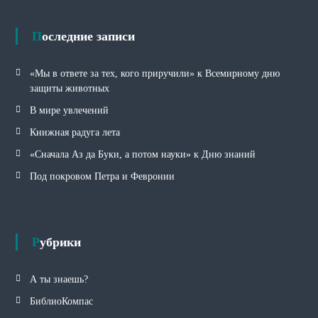
и
к
и
Последние записи
«Мы в ответе за тех, кого приручили» к Всемирному дню
защиты животных
В мире увлечений
Книжная радуга лета
«Сначала Аз да Буки, а потом науки» к Дню знаний
Под покровом Петра и Февронии
Рубрики
А ты знаешь?
БиблиоКомпас