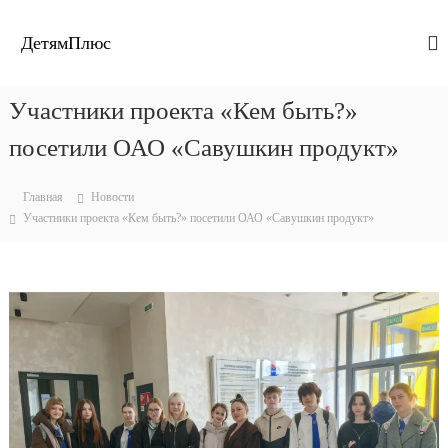
П
е
ДетямПлюс
р
е
й
Участники проекта «Кем быть?»
т
и
посетили ОАО «Савушкин продукт»
к
с
Главная
Новости
о
Участники проекта «Кем быть?» посетили ОАО «Савушкин продукт»
д
е
р
ж
и
м
о
м
у