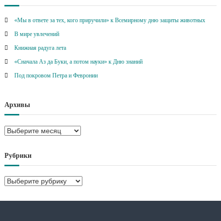
«Мы в ответе за тех, кого приручили» к Всемирному дню защиты животных
В мире увлечений
Книжная радуга лета
«Сначала Аз да Буки, а потом науки» к Дню знаний
Под покровом Петра и Февронии
Архивы
А
р
х
Рубрики
и
в
Р
ы
у
б
р