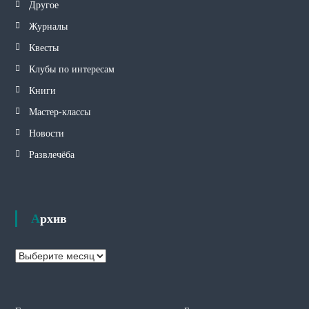
Другое
Журналы
Квесты
Клубы по интересам
Книги
Мастер-классы
Новости
Развлечёба
Архив
А
р
х
и