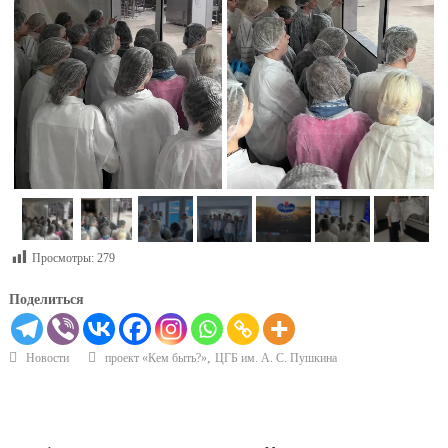
Просмотры:
279
Поделиться
,
Новости
проект «Кем быть?»
ЦГБ им. А. С. Пушкина