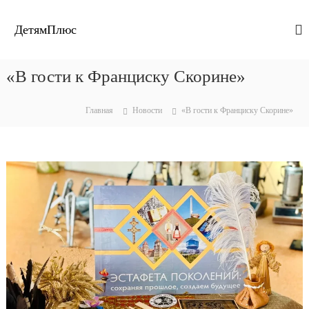
П
е
ДетямПлюс
р
е
й
«В гости к Франциску Скорине»
т
и
к
Главная
Новости
«В гости к Франциску Скорине»
с
о
д
е
р
ж
и
м
о
м
у