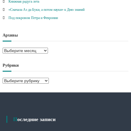
Книжная радуга лета
«Сначала Аз да Буки, а потом науки» к Дню знаний
Под покровом Петра и Февронии
Архивы
А
р
х
Рубрики
и
в
Р
ы
у
б
р
и
к
и
Последние записи