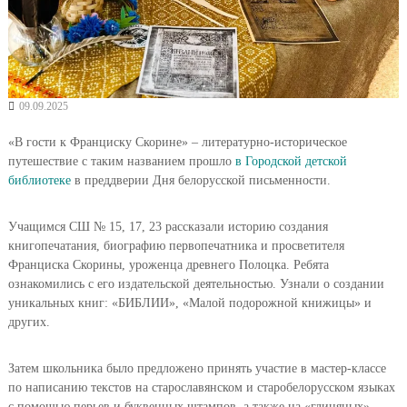
09.09.2025
«В гости к Франциску Скорине» – литературно-историческое
путешествие с таким названием прошло
в Городской детской
библиотеке
в преддверии Дня белорусской письменности.
Учащимся СШ № 15, 17, 23 рассказали историю создания
книгопечатания, биографию первопечатника и просветителя
Франциска Скорины, уроженца древнего Полоцка. Ребята
ознакомились с его издательской деятельностью. Узнали о создании
уникальных книг: «БИБЛИИ», «Малой подорожной книжицы» и
других.
Затем школьника было предложено принять участие в мастер-классе
по написанию текстов на старославянском и старобелорусском языках
с помощью перьев и буквенных штампов, а также на «глиняных»