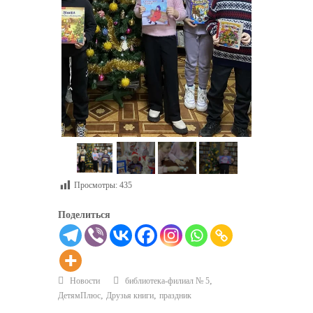
Просмотры:
435
Поделиться
,
Новости
библиотека-филиал № 5
,
,
ДетямПлюс
Друзья книги
праздник