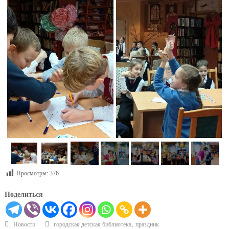
Просмотры:
376
Поделиться
,
Новости
городская детская библиотека
праздник