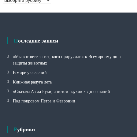
ы
у
б
р
и
к
и
Последние записи
«Мы в ответе за тех, кого приручили» к Всемирному дню
защиты животных
В мире увлечений
Книжная радуга лета
«Сначала Аз да Буки, а потом науки» к Дню знаний
Под покровом Петра и Февронии
Рубрики