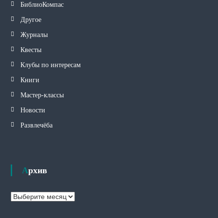
БиблиоКомпас
Другое
Журналы
Квесты
Клубы по интересам
Книги
Мастер-классы
Новости
Развлечёба
Архив
А
р
х