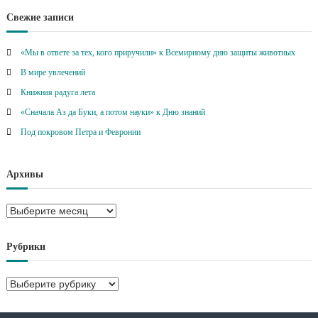
Свежие записи
«Мы в ответе за тех, кого приручили» к Всемирному дню защиты животных
В мире увлечений
Книжная радуга лета
«Сначала Аз да Буки, а потом науки» к Дню знаний
Под покровом Петра и Февронии
Архивы
А
р
х
Рубрики
и
в
Р
ы
у
б