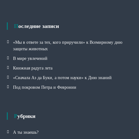
р
и
к
и
Последние записи
«Мы в ответе за тех, кого приручили» к Всемирному дню
защиты животных
В мире увлечений
Книжная радуга лета
«Сначала Аз да Буки, а потом науки» к Дню знаний
Под покровом Петра и Февронии
Рубрики
А ты знаешь?