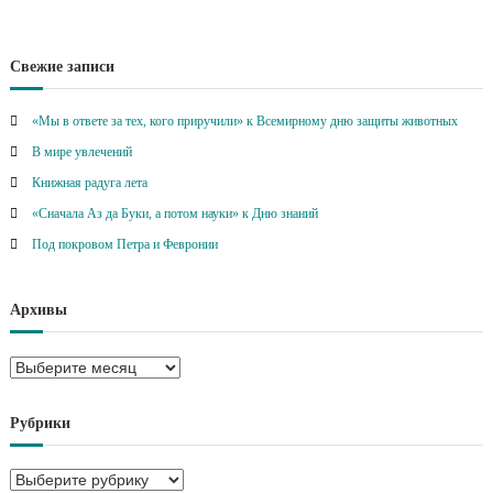
Свежие записи
«Мы в ответе за тех, кого приручили» к Всемирному дню защиты животных
В мире увлечений
Книжная радуга лета
«Сначала Аз да Буки, а потом науки» к Дню знаний
Под покровом Петра и Февронии
Архивы
А
р
х
Рубрики
и
в
Р
ы