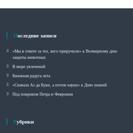
у
б
р
и
к
и
Последние записи
«Мы в ответе за тех, кого приручили» к Всемирному дню
защиты животных
В мире увлечений
Книжная радуга лета
«Сначала Аз да Буки, а потом науки» к Дню знаний
Под покровом Петра и Февронии
Рубрики