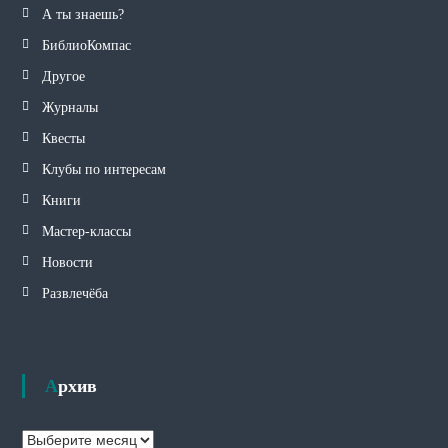
А ты знаешь?
БиблиоКомпас
Другое
Журналы
Квесты
Клубы по интересам
Книги
Мастер-классы
Новости
Развлечёба
Архив
А