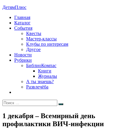
Перейти
ДетямПлюс
к
Главная
содержимому
Каталог
События
Квесты
Мастер-классы
Клубы по интересам
Другое
Новости
Рубрики
БиблиоКомпас
Книги
Журналы
А ты знаешь?
Развлечёба
Искать:
Поиск
1 декабря – Всемирный день
профилактики ВИЧ-инфекции