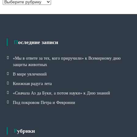
Р
ы
у
б
р
и
к
и
Последние записи
«Мы в ответе за тех, кого приручили» к Всемирному дню
защиты животных
В мире увлечений
Книжная радуга лета
«Сначала Аз да Буки, а потом науки» к Дню знаний
Под покровом Петра и Февронии
Рубрики