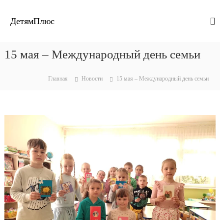
П
е
ДетямПлюс
р
е
й
15 мая – Международный день семьи
т
и
к
Главная
Новости
15 мая – Международный день семьи
с
о
д
е
р
ж
и
м
о
м
у