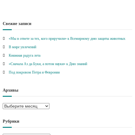
Свежие записи
«Мы в ответе за тех, кого приручили» к Всемирному дню защиты животных
В мире увлечений
Книжная радуга лета
«Сначала Аз да Буки, а потом науки» к Дню знаний
Под покровом Петра и Февронии
Архивы
А
р
х
Рубрики
и
в