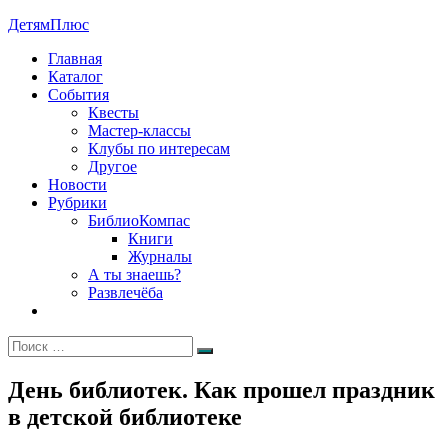
Перейти
ДетямПлюс
к
Главная
содержимому
Каталог
События
Квесты
Мастер-классы
Клубы по интересам
Другое
Новости
Рубрики
БиблиоКомпас
Книги
Журналы
А ты знаешь?
Развлечёба
Искать:
Поиск
День библиотек. Как прошел праздник
в детской библиотеке