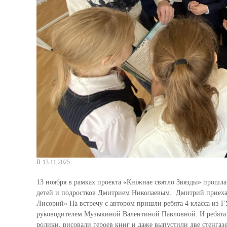
13.11.2025
13 ноября в рамках проекта «Кніжнае святло Звязды» прошла
детей и подростков Дмитрием Николаевым. Дмитрий приеха
Лисорий» На встречу с автором пришли ребята 4 класса из Г
руководителем Музыкиной Валентиной Павловной. И ребята н
ролики, рисовали героев книг и даже выпустили две стенг