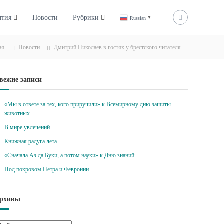
ытия
Новости
Рубрики
Russian
▼
ая
Новости
Дмитрий Николаев в гостях у брестского читателя
вежие записи
«Мы в ответе за тех, кого приручили» к Всемирному дню защиты
животных
В мире увлечений
Книжная радуга лета
«Сначала Аз да Буки, а потом науки» к Дню знаний
Под покровом Петра и Февронии
рхивы