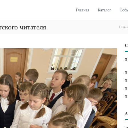
Главная
Каталог
Соб
тского читателя
Главн
С
А