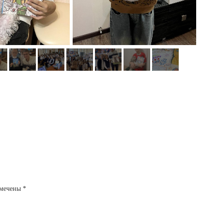
омечены
*