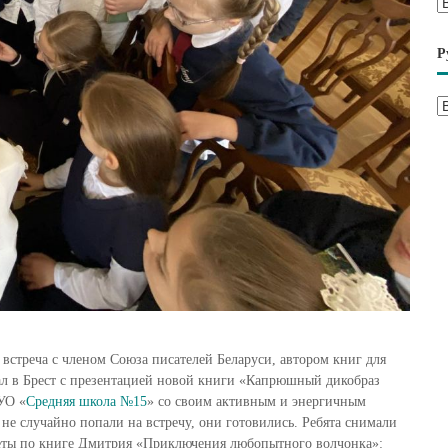
А
р
х
Р
и
в
Р
ы
у
б
р
и
к
и
 встреча с членом Союза писателей Беларуси, автором книг для
л в Брест с презентацией новой книги «Капрюшный дикобраз
УО «
Средняя школа №15
» со своим активным и энергичным
е случайно попали на встречу, они готовились. Ребята снимали
азеты по книге Дмитрия «Приключения любопытного волчонка»: