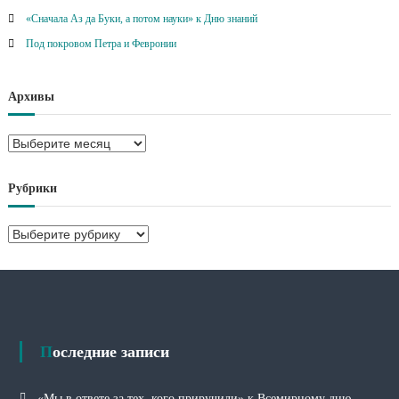
«Сначала Аз да Буки, а потом науки» к Дню знаний
Под покровом Петра и Февронии
Архивы
А
р
х
Рубрики
и
в
Р
ы
у
б
р
и
к
и
Последние записи
«Мы в ответе за тех, кого приручили» к Всемирному дню