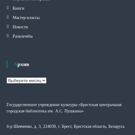
Книги
Мастер-классы
Новости
Развлечёба
Архив
А
р
х
и
Государственное учреждение культуры «Брестская центральная
в
городская библиотека им. А.С. Пушкина»
б-р Шевченко, д. 3, 224030, г. Брест, Брестская область, Беларусь