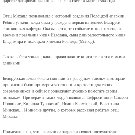
царстве датированная книга вышла в свет 14 марта 1564 года.
Отец Михаил познакомил с историей создания Полоцкой епархии.
Ребята узнали, когда была учреждена первая на землях Беларуси
епископская кафедра. Оказывается, это событие относится ещё ко
времени правления князя Изяслава, сына равноапостольного князя
Владимира и полоцкой княжны Рогнеды (992год).
Также ребята узнали, какие православные книги являются самыми
главными.
Белорусская земля богата святыми и праведными людьми, которые
при жизни были примером честности и кротости для своих
современников и сейчас продолжают духовно помогать своим
потомкам. Примерами таких людей являются Евфросиния и Симеон
Полоцкие, Кирилла Туровский, Иоанн Кормянский, Валентина
Минская… И многие другие, о которых рассказал ребятам отец
Михаил.
Примечательно, что школьники задавали священнослужителю