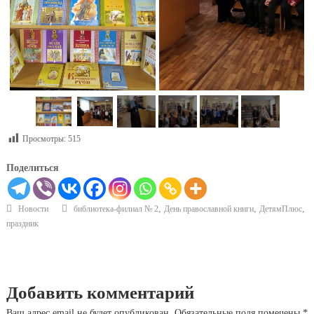
Просмотры:
515
Поделиться
,
,
,
Новости
библиотека-филиал № 2
День православной книги
ДетямПлюс
праздник
Добавить комментарий
Ваш адрес email не будет опубликован.
Обязательные поля помечены
*