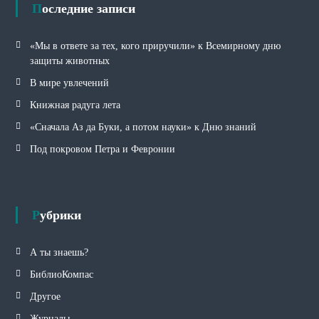
и
Последние записи
«Мы в ответе за тех, кого приручили» к Всемирному дню
защиты животных
В мире увлечений
Книжная радуга лета
«Сначала Аз да Буки, а потом науки» к Дню знаний
Под покровом Петра и Февронии
Рубрики
А ты знаешь?
БиблиоКомпас
Другое
Журналы