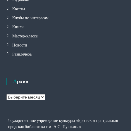
Квесты
Клубы по интересам
Книги
Мастер-классы
Новости
Развлечёба
Архив
А
р
х
и
Государственное учреждение культуры «Брестская центральная
в
городская библиотека им. А.С. Пушкина»