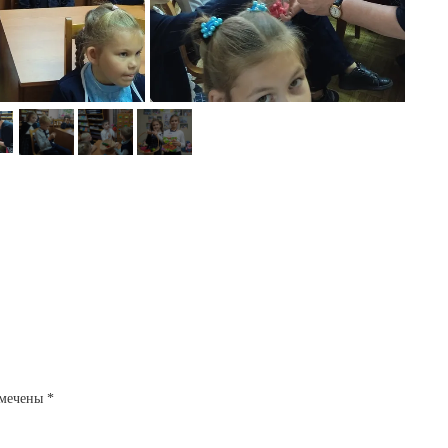
омечены
*