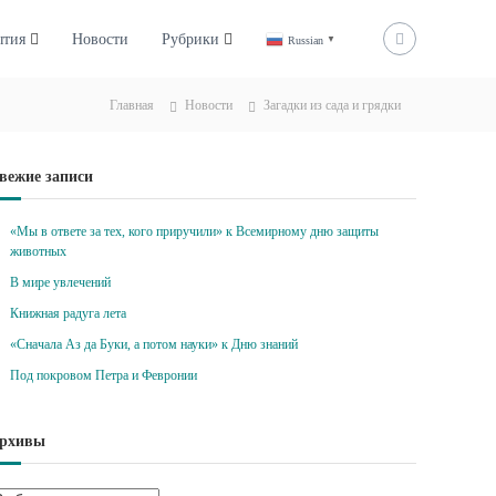
ытия
Новости
Рубрики
Russian
▼
Главная
Новости
Загадки из сада и грядки
вежие записи
«Мы в ответе за тех, кого приручили» к Всемирному дню защиты
животных
В мире увлечений
Книжная радуга лета
«Сначала Аз да Буки, а потом науки» к Дню знаний
Под покровом Петра и Февронии
рхивы