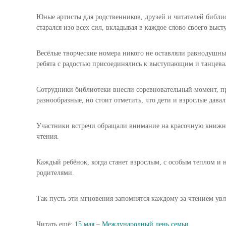
Юные артисты для родственников, друзей и читателей библ
старался изо всех сил, вкладывая в каждое слово своего выст
Весёлые творческие номера никого не оставляли равнодушн
ребята с радостью присоединялись к выступающим и танцева
Сотрудники библиотеки внесли соревновательный момент, пр
разнообразные, но стоит отметить, что дети и взрослые дав
Участники встречи обращали внимание на красочную книжн
чтения.
Каждый ребёнок, когда станет взрослым, с особым теплом и
родителями.
Так пусть эти мгновения запомнятся каждому за чтением ув
Читать ещё:
15 мая – Международный день семьи