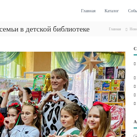
Главная
Каталог
Соб
емьи в детской библиотеке
Главная
Нов
С
А