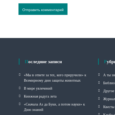
Последние записи
Руб
«Мы в ответе за тех, кого приручили» к
А ты з
Всемирному дню защиты животных
Библио
В мире увлечений
Другое
Книжная радуга лета
Журна
«Сначала Аз да Буки, а потом науки» к
Квесты
Дню знаний
Клубы 