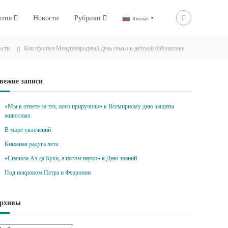
ытия
Новости
Рубрики
Russian
▼
ости
Как прошел Международный день семьи в детской библиотеке
вежие записи
«Мы в ответе за тех, кого приручили» к Всемирному дню защиты
животных
В мире увлечений
Книжная радуга лета
«Сначала Аз да Буки, а потом науки» к Дню знаний
Под покровом Петра и Февронии
рхивы